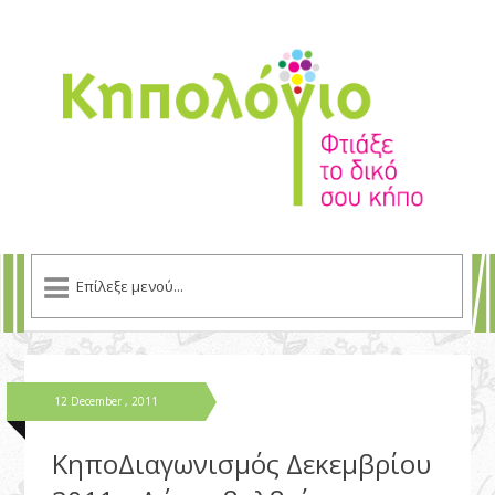
12 December , 2011
ΚηποΔιαγωνισμός Δεκεμβρίου