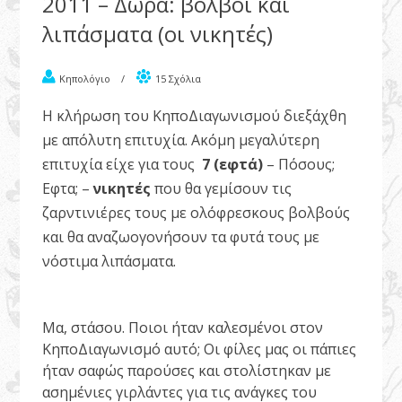
2011 – Δώρα: βολβοί και
λιπάσματα (οι νικητές)
Κηπολόγιο
/
15 Σχόλια
Η κλήρωση του ΚηποΔιαγωνισμού διεξάχθη
με απόλυτη επιτυχία. Ακόμη μεγαλύτερη
επιτυχία είχε για τους
7 (εφτά)
– Πόσους;
Εφτα; –
νικητές
που θα γεμίσουν τις
ζαρντινιέρες τους με ολόφρεσκους βολβούς
και θα αναζωογονήσουν τα φυτά τους με
νόστιμα λιπάσματα.
Μα, στάσου. Ποιοι ήταν καλεσμένοι στον
ΚηποΔιαγωνισμό αυτό; Οι φίλες μας οι πάπιες
ήταν σαφώς παρούσες και στολίστηκαν με
ασημένιες γιρλάντες για τις ανάγκες του