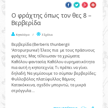
Ο φράχτης όπως τον θες 8 –
Βερβερίδα
Κηπολόγιο
/
3 Σχόλια
Βερβερίδα (Berberis thunbergii
‘Atropurpurea’) Έλεος πια με τους πράσινους
φράχτες. Μας τέλειωσαν τα χρώματα;
Καθόλου φαντασία; Καθόλου ευρηματικότητα
πια αυτή η κηποτεχνία; Τι πρέπει να γίνει
δηλαδή; Να γεμίσουμε το σύμπαν βερβερίδες;
Φυλλοβόλος πλατύφυλλος θάμνος
Κατακόκκινα, σχεδόν μπορντώ, τα μικρά
στρόγγυλα …