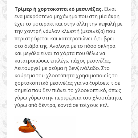
Τρίμερ ή χορτοκοπτικό μεσινέζας.
Είναι
ένα μακρόστενο μηχάνημα που στη μία άκρη
έχει το μοτεράκι και στην άλλη την κεφαλή με
την χοντρή νάυλον κλωστή (μεσινέζα) που
περιστρέφεται και κατατροπώνει ό,τι βρει
στο διάβα της. Ανάλογα με το πόσο σκληρά
και μεγάλα είναι τα χόρτα που θέλω να
κατατροπώσω, επιλέγω πάχος μεσινέζας.
Λειτουργεί με ρεύμα ή βενζινόλαδο. Στο
κούρεμα του χλοοτάπητα χρησιμοποιείς το
χορτοκοπτικό μεσινέζας για να ξυρίσεις τ σε
σημεία που δεν πιάνει το χλοοκοπτικό, όπως
γύρω γύρω στην περιφέρεια του χλοοτάπητα,
γύρω από δέντρα, κοντά σε τοίχους κτλ.