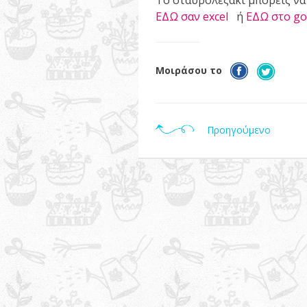
Το σταυρολεξάκι μπορείς να 
ΕΔΩ σαν excel
ή
ΕΔΩ στο go
Μοιράσου το
Προηγούμενο