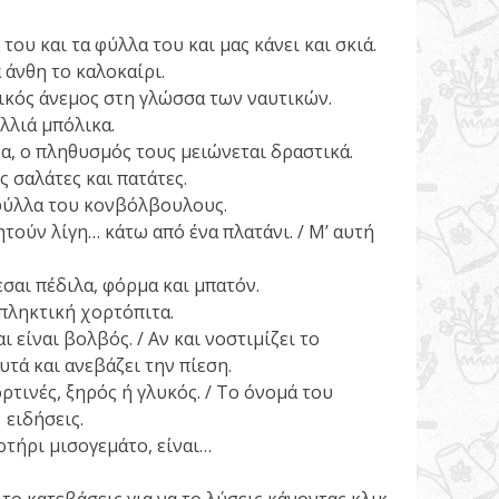
του και τα φύλλα του και μας κάνει και σκιά.
άνθη το καλοκαίρι.
τικός άνεμος στη γλώσσα των ναυτικών.
λλιά μπόλικα.
α, ο πληθυσμός τους μειώνεται δραστικά.
 σαλάτες και πατάτες.
 φύλλα του κονβόλβουλους.
τούν λίγη… κάτω από ένα πλατάνι. / Μ’ αυτή
ζεσαι πέδιλα, φόρμα και μπατόν.
πληκτική χορτόπιτα.
ι είναι βολβός. / Αν και νοστιμίζει το
τά και ανεβάζει την πίεση.
ρτινές, ξηρός ή γλυκός. / Το όνομά του
ειδήσεις.
οτήρι μισογεμάτο, είναι…