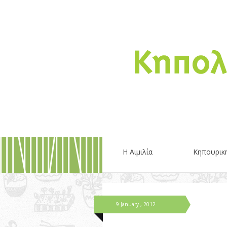
Η Αιμιλία
Κηπουρικ
9 January , 2012