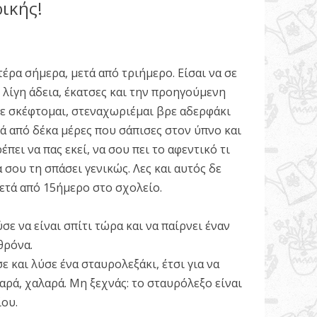
ικής!
τέρα σήμερα, μετά από τριήμερο. Είσαι να σε
αι λίγη άδεια, έκατσες και την προηγούμενη
ε σκέφτομαι, στεναχωριέμαι βρε αδερφάκι
τά από δέκα μέρες που σάπισες στον ύπνο και
πει να πας εκεί, να σου πει το αφεντικό τι
σου τη σπάσει γενικώς. Λες και αυτός δε
ετά από 15ήμερο στο σχολείο.
σε να είναι σπίτι τώρα και να παίρνει έναν
θρόνα.
ε και λύσε ένα σταυρολεξάκι, έτσι για να
αρά, χαλαρά. Μη ξεχνάς: το σταυρόλεξο είναι
ου.