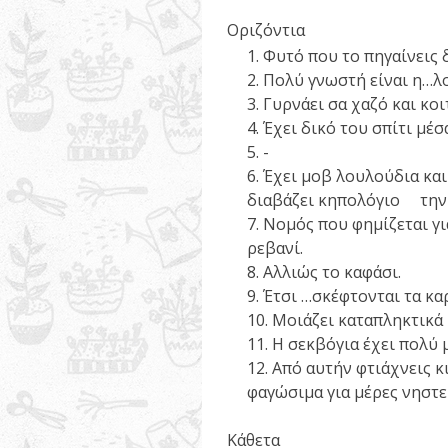
Οριζόντια
Φυτό που το πηγαίνεις
Πολύ γνωστή είναι η…λ
Γυρνάει σα χαζό και κο
Έχει δικό του σπίτι μέ
-
Έχει μοβ λουλούδια κα
διαβάζει κηπολόγιο την 
Νομός που φημίζεται για
ρεβανί.
Αλλιώς το καφάσι.
Έτσι …σκέφτονται τα καρ
Μοιάζει καταπληκτικά 
Η σεκβόγια έχει πολύ 
Από αυτήν φτιάχνεις κι
φαγώσιμα για μέρες νη
Κάθετα