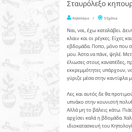
Σταυρόλεξο κηπουρ
Κηπολόγιο
/
5 Σχόλια
Ναι, ναι, έχω καταλάβει. Δευ
κλαιν και οι ρέγκες. Είχες κ
εβδομάδα. Ποπο, μόνο που σ
μου. Άστα να πάνε, ψηλέ. Με
έλιωσες στους καναπέδες, πρέ
εκκρεμμότητες υπάρχουν, να 
γύριζε μέσα στην καντίφλα μ
Λες και αυτός δε θα προτιμού
υπνάκο στην κουνιστή πολυ
Αλλά μη το βάλεις κάτω. Πιάσ
αρχίσει καλά η βδομάδα. Χαλ
ιδιοκατασκευή του Κηπολογί