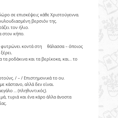
 δώρο σε επισκέψεις κάθε Χριστούγεννα.
ουλουδιασμένη βερσιόν της.
ιτάζει τον ήλιο.
σα στον κήπο.
ι φυτρώνει κοντά στη θάλασσα – όποιος
ξέρει.
 τα ροδάκινα και τα βερίκοκα, και… το
τούνς. / – / Επιστημονικά το ου.
με κάστανο, αλλά δεν είναι.
μεγάλο … (πληθυντικός).
μά, τυριά και ένα κάρο άλλα άνοστα
στείας.