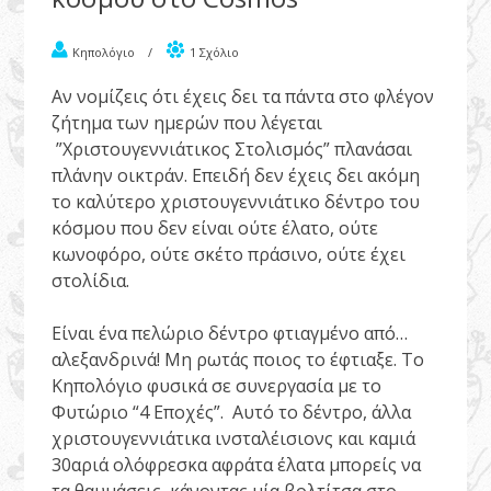
Κηπολόγιο
/
1 Σχόλιο
Αν νομίζεις ότι έχεις δει τα πάντα στο φλέγον
ζήτημα των ημερών που λέγεται
”Χριστουγεννιάτικος Στολισμός” πλανάσαι
πλάνην οικτράν.
Επειδή δεν έχεις δει ακόμη
το καλύτερο χριστουγεννιάτικο δέντρο του
κόσμου που δεν είναι ούτε έλατο, ούτε
κωνοφόρο, ούτε σκέτο πράσινο, ούτε έχει
στολίδια.
Είναι ένα πελώριο δέντρο φτιαγμένο από…
αλεξανδρινά! Μη ρωτάς ποιος το έφτιαξε. Το
Κηπολόγιο φυσικά σε συνεργασία με το
Φυτώριο “4 Εποχές”. Αυτό το δέντρο, άλλα
χριστουγεννιάτικα ινσταλέισιονς και καμιά
30αριά ολόφρεσκα αφράτα έλατα μπορείς να