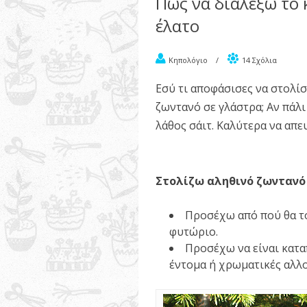
Πώς να διαλέξω το 
έλατο
Κηπολόγιο
/
14 Σχόλια
Εσύ τι αποφάσισες να στολίσ
ζωντανό σε γλάστρα; Αν πάλι
λάθος σάιτ. Καλύτερα να απε
Στολίζω αληθινό ζωντανό
Προσέχω από πού θα τ
φυτώριο.
Προσέχω να είναι κατα
έντομα ή χρωματικές αλλο