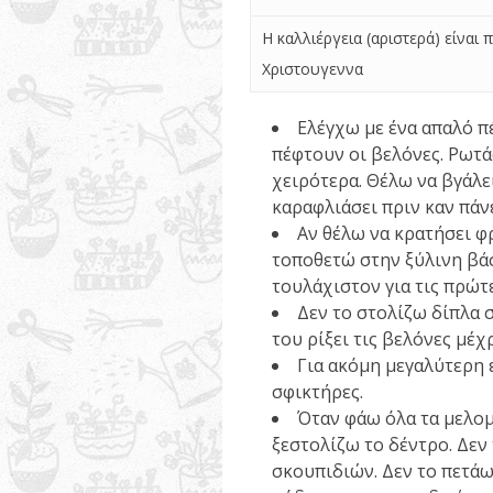
Η καλλιέργεια (αριστερά) είναι
Χριστουγεννα
Ελέγχω με ένα απαλό π
πέφτουν οι βελόνες. Ρωτά
χειρότερα. Θέλω να βγάλει
καραφλιάσει πριν καν πάνε
Αν θέλω να κρατήσει φ
τοποθετώ στην ξύλινη βάσ
τουλάχιστον για τις πρώτε
Δεν το στολίζω δίπλα σ
του ρίξει τις βελόνες μέχρ
Για ακόμη μεγαλύτερη 
σφικτήρες.
Όταν φάω όλα τα μελομ
ξεστολίζω το δέντρο. Δεν
σκουπιδιών. Δεν το πετάω