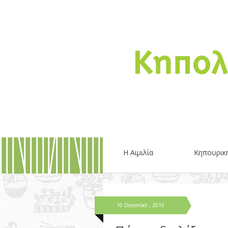
Η Αιμιλία
Κηπουρικ
10 December , 2019