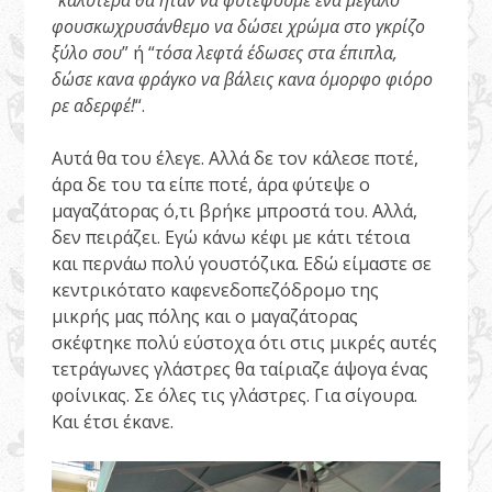
“
καλύτερα θα ήταν να φυτέψουμε ένα μεγάλο
φουσκωχρυσάνθεμο να δώσει χρώμα στο γκρίζο
ξύλο σου
” ή “
τόσα λεφτά έδωσες στα έπιπλα,
δώσε κανα φράγκο να βάλεις κανα όμορφο φιόρο
ρε αδερφέ!
“.
Αυτά θα του έλεγε. Αλλά δε τον κάλεσε ποτέ,
άρα δε του τα είπε ποτέ, άρα φύτεψε ο
μαγαζάτορας ό,τι βρήκε μπροστά του. Αλλά,
δεν πειράζει. Εγώ κάνω κέφι με κάτι τέτοια
και περνάω πολύ γουστόζικα. Εδώ είμαστε σε
κεντρικότατο καφενεδοπεζόδρομο της
μικρής μας πόλης και ο μαγαζάτορας
σκέφτηκε πολύ εύστοχα ότι στις μικρές αυτές
τετράγωνες γλάστρες θα ταίριαζε άψογα ένας
φοίνικας. Σε όλες τις γλάστρες. Για σίγουρα.
Και έτσι έκανε.